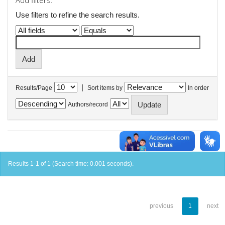
Add filters:
Use filters to refine the search results.
|
Results/Page
Sort items by
In order
Authors/record
Results 1-1 of 1 (Search time: 0.001 seconds).
previous
1
next