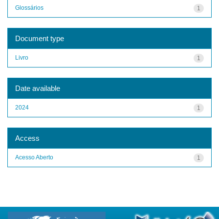
Glossários
1
Document type
Livro
1
Date available
2024
1
Access
Acesso Aberto
1