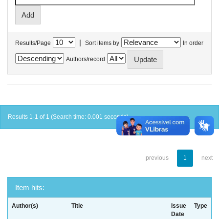
|
Results/Page
Sort items by
In order
Authors/record
Results 1-1 of 1 (Search time: 0.001 seconds).
previous
1
next
Item hits:
Author(s)
Title
Issue
Type
Date