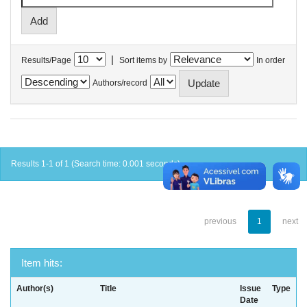
|
Results/Page
Sort items by
In order
Authors/record
Results 1-1 of 1 (Search time: 0.001 seconds).
previous
1
next
Item hits:
Author(s)
Title
Issue
Type
Date