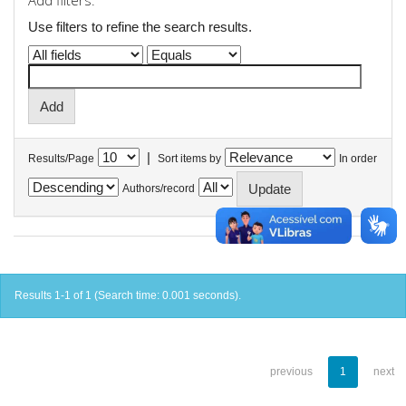
Add filters:
Use filters to refine the search results.
|
Results/Page
Sort items by
In order
Authors/record
Results 1-1 of 1 (Search time: 0.001 seconds).
previous
1
next