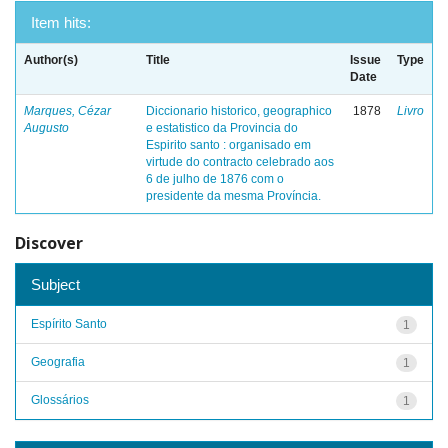
Item hits:
Author(s)
Title
Issue
Type
Date
Marques, Cézar
Diccionario historico, geographico
1878
Livro
Augusto
e estatistico da Provincia do
Espirito santo : organisado em
virtude do contracto celebrado aos
6 de julho de 1876 com o
presidente da mesma Província.
Discover
Subject
Espírito Santo
1
Geografia
1
Glossários
1