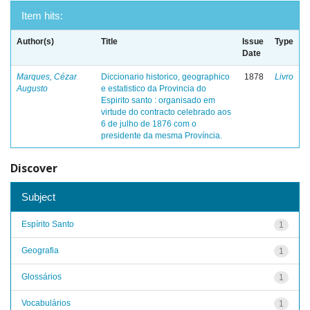
Item hits:
Author(s)
Title
Issue
Type
Date
Marques, Cézar
Diccionario historico, geographico
1878
Livro
Augusto
e estatistico da Provincia do
Espirito santo : organisado em
virtude do contracto celebrado aos
6 de julho de 1876 com o
presidente da mesma Província.
Discover
Subject
Espírito Santo
1
Geografia
1
Glossários
1
Vocabulários
1