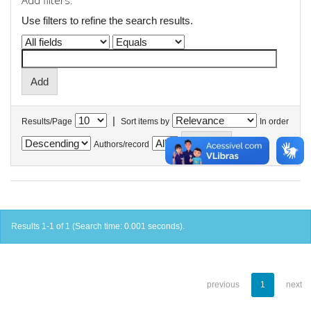
Add filters:
Use filters to refine the search results.
|
Results/Page
Sort items by
In order
Authors/record
Results 1-1 of 1 (Search time: 0.001 seconds).
previous
1
next