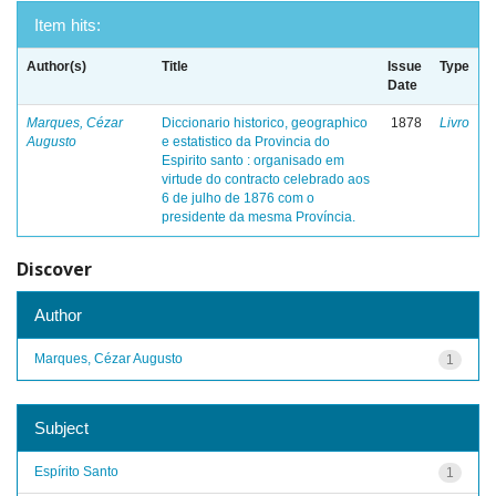
Item hits:
Author(s)
Title
Issue
Type
Date
Marques, Cézar
Diccionario historico, geographico
1878
Livro
Augusto
e estatistico da Provincia do
Espirito santo : organisado em
virtude do contracto celebrado aos
6 de julho de 1876 com o
presidente da mesma Província.
Discover
Author
Marques, Cézar Augusto
1
Subject
Espírito Santo
1