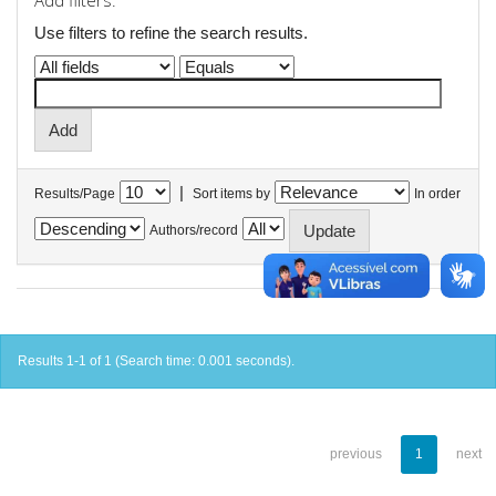
Add filters:
Use filters to refine the search results.
|
Results/Page
Sort items by
In order
Authors/record
Results 1-1 of 1 (Search time: 0.001 seconds).
previous
1
next