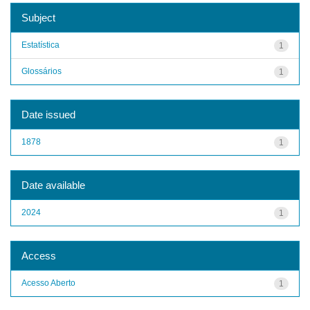
Subject
Estatística
1
Glossários
1
Date issued
1878
1
Date available
2024
1
Access
Acesso Aberto
1