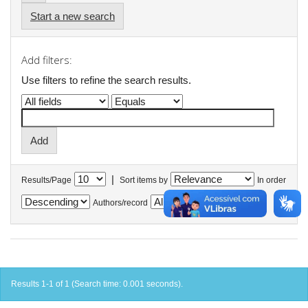
Start a new search
Add filters:
Use filters to refine the search results.
|
Results/Page
Sort items by
In order
Authors/record
Results 1-1 of 1 (Search time: 0.001 seconds).