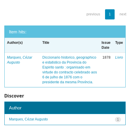
previous
1
next
Item hits:
Author(s)
Title
Issue
Type
Date
Marques, Cézar
Diccionario historico, geographico
1878
Livro
Augusto
e estatistico da Provincia do
Espirito santo : organisado em
virtude do contracto celebrado aos
6 de julho de 1876 com o
presidente da mesma Província.
Discover
Author
Marques, Cézar Augusto
1