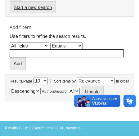
Start a new search
Add filters:
Use filters to refine the search results.
|
Results/Page
Sort items by
In order
Authors/record
Results 1-1 of 1 (Search time: 0.001 seconds).