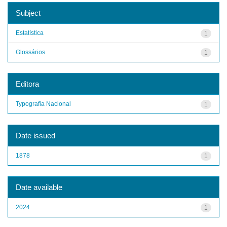
Subject
Estatística
1
Glossários
1
Editora
Typografia Nacional
1
Date issued
1878
1
Date available
2024
1