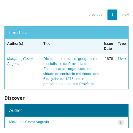
previous
1
next
Item hits:
Author(s)
Title
Issue
Type
Date
Marques, Cézar
Diccionario historico, geographico
1878
Livro
Augusto
e estatistico da Provincia do
Espirito santo : organisado em
virtude do contracto celebrado aos
6 de julho de 1876 com o
presidente da mesma Província.
Discover
Author
Marques, Cézar Augusto
1