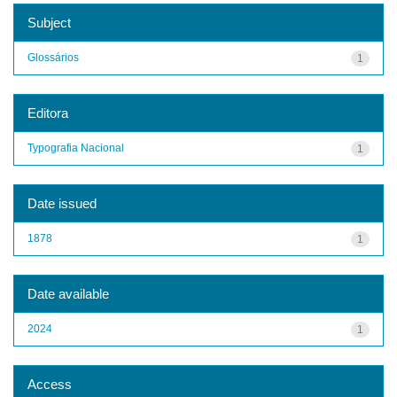
Subject
Glossários
1
Editora
Typografia Nacional
1
Date issued
1878
1
Date available
2024
1
Access