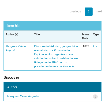
previous
1
next
Item hits:
Author(s)
Title
Issue
Type
Date
Marques, Cézar
Diccionario historico, geographico
1878
Livro
Augusto
e estatistico da Provincia do
Espirito santo : organisado em
virtude do contracto celebrado aos
6 de julho de 1876 com o
presidente da mesma Província.
Discover
Author
Marques, Cézar Augusto
1