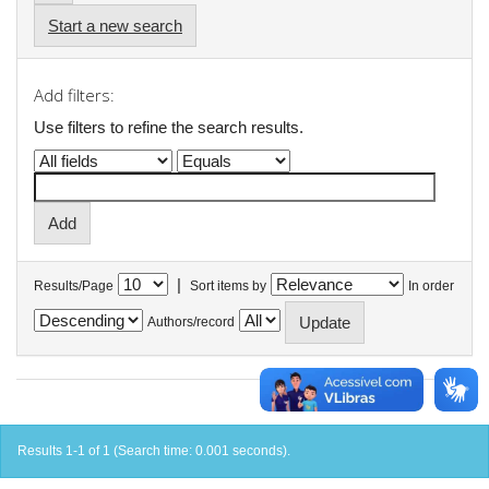
Start a new search
Add filters:
Use filters to refine the search results.
|
Results/Page
Sort items by
In order
Authors/record
Results 1-1 of 1 (Search time: 0.001 seconds).