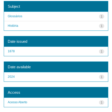
Subject
Glossários
1
História
1
Date issued
1878
1
Date available
2024
1
Access
Acesso Aberto
1