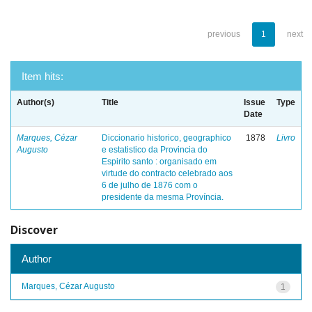
previous
1
next
Item hits:
Author(s)
Title
Issue
Type
Date
Marques, Cézar
Diccionario historico, geographico
1878
Livro
Augusto
e estatistico da Provincia do
Espirito santo : organisado em
virtude do contracto celebrado aos
6 de julho de 1876 com o
presidente da mesma Província.
Discover
Author
Marques, Cézar Augusto
1