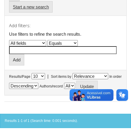
Start a new search
Add filters:
Use filters to refine the search results.
|
Results/Page
Sort items by
In order
Authors/record
Results 1-1 of 1 (Search time: 0.001 seconds).