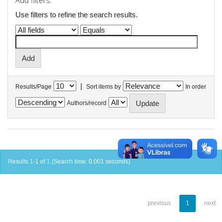
Add filters:
Use filters to refine the search results.
|
Results/Page
Sort items by
In order
Authors/record
Results 1-1 of 1 (Search time: 0.001 seconds).
previous
1
next