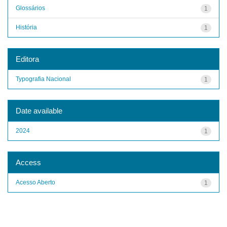
Glossários
1
História
1
Editora
Typografia Nacional
1
Date available
2024
1
Access
Acesso Aberto
1