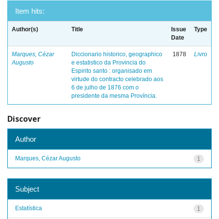
Item hits:
Author(s)
Title
Issue
Type
Date
Marques, Cézar
Diccionario historico, geographico
1878
Livro
Augusto
e estatistico da Provincia do
Espirito santo : organisado em
virtude do contracto celebrado aos
6 de julho de 1876 com o
presidente da mesma Província.
Discover
Author
Marques, Cézar Augusto
1
Subject
Estatística
1