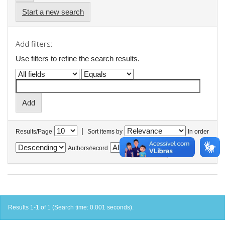
Start a new search
Add filters:
Use filters to refine the search results.
|
Results/Page
Sort items by
In order
Authors/record
Results 1-1 of 1 (Search time: 0.001 seconds).