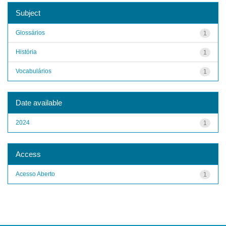
Subject
Glossários
1
História
1
Vocabulários
1
Date available
2024
1
Access
Acesso Aberto
1