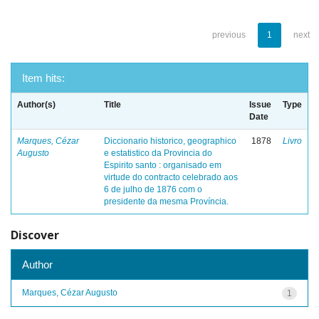
previous
1
next
Item hits:
Author(s)
Title
Issue
Type
Date
Marques, Cézar
Diccionario historico, geographico
1878
Livro
Augusto
e estatistico da Provincia do
Espirito santo : organisado em
virtude do contracto celebrado aos
6 de julho de 1876 com o
presidente da mesma Província.
Discover
Author
Marques, Cézar Augusto
1