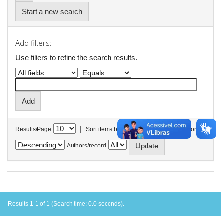
Start a new search
Add filters:
Use filters to refine the search results.
|
Results/Page
Sort items by
In order
Authors/record
Results 1-1 of 1 (Search time: 0.0 seconds).