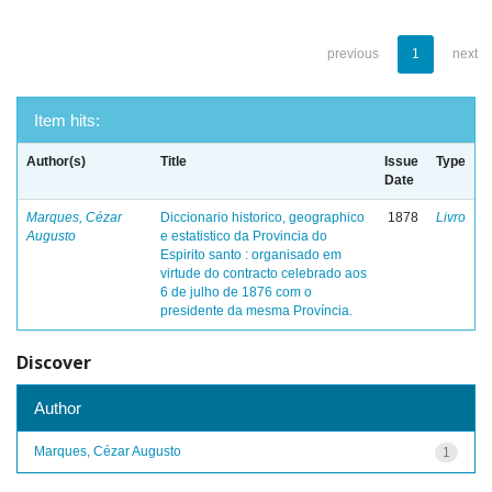
previous
1
next
Item hits:
Author(s)
Title
Issue
Type
Date
Marques, Cézar
Diccionario historico, geographico
1878
Livro
Augusto
e estatistico da Provincia do
Espirito santo : organisado em
virtude do contracto celebrado aos
6 de julho de 1876 com o
presidente da mesma Província.
Discover
Author
Marques, Cézar Augusto
1