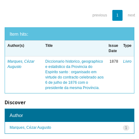
previous
1
next
Item hits:
Author(s)
Title
Issue
Type
Date
Marques, Cézar
Diccionario historico, geographico
1878
Livro
Augusto
e estatistico da Provincia do
Espirito santo : organisado em
virtude do contracto celebrado aos
6 de julho de 1876 com o
presidente da mesma Província.
Discover
Author
Marques, Cézar Augusto
1