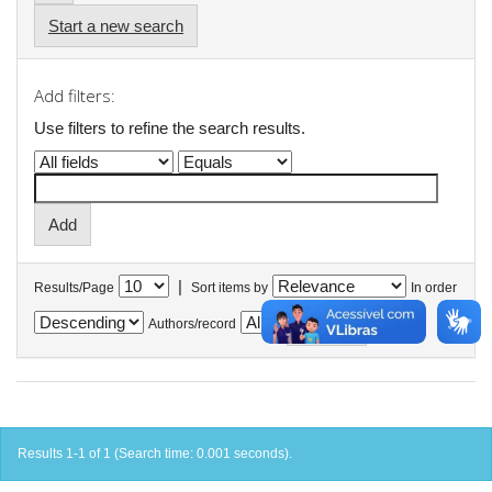
Start a new search
Add filters:
Use filters to refine the search results.
|
Results/Page
Sort items by
In order
Authors/record
Results 1-1 of 1 (Search time: 0.001 seconds).