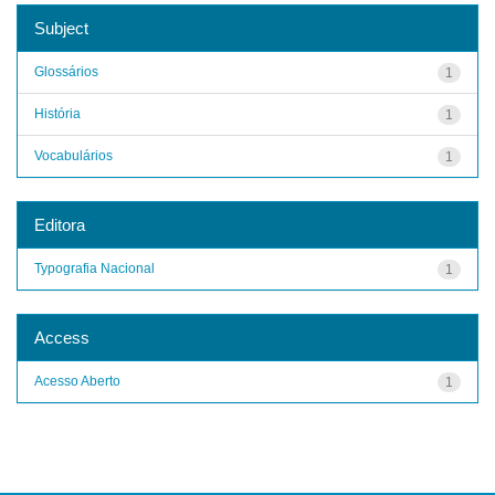
Subject
Glossários
1
História
1
Vocabulários
1
Editora
Typografia Nacional
1
Access
Acesso Aberto
1