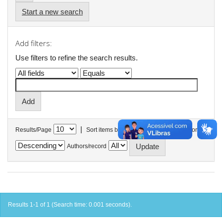
Start a new search
Add filters:
Use filters to refine the search results.
|
Results/Page
Sort items by
In order
Authors/record
Results 1-1 of 1 (Search time: 0.001 seconds).