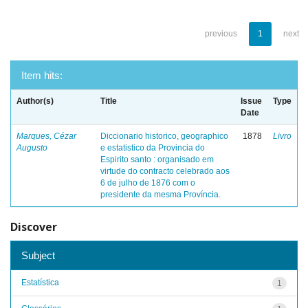
previous
1
next
Item hits:
Author(s)
Title
Issue
Type
Date
Marques, Cézar
Diccionario historico, geographico
1878
Livro
Augusto
e estatistico da Provincia do
Espirito santo : organisado em
virtude do contracto celebrado aos
6 de julho de 1876 com o
presidente da mesma Província.
Discover
Subject
Estatística
1