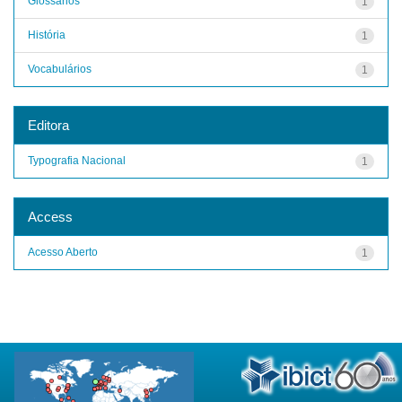
Glossários
1
História
1
Vocabulários
1
Editora
Typografia Nacional
1
Access
Acesso Aberto
1