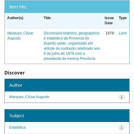
Item hits:
Author(s)
Title
Issue
Type
Date
Marques, Cézar
Diccionario historico, geographico
1878
Livro
Augusto
e estatistico da Provincia do
Espirito santo : organisado em
virtude do contracto celebrado aos
6 de julho de 1876 com o
presidente da mesma Província.
Discover
Author
Marques, Cézar Augusto
1
Subject
Estatística
1