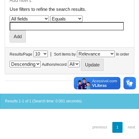
Add filters:
Use filters to refine the search results.
|
Results/Page
Sort items by
In order
Authors/record
Results 1-1 of 1 (Search time: 0.001 seconds).
previous
1
next