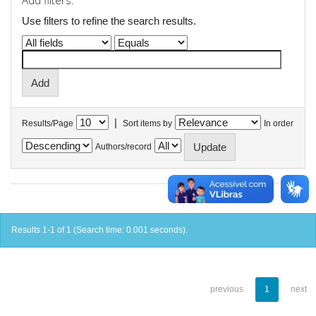
Add filters:
Use filters to refine the search results.
|
Results/Page
Sort items by
In order
Authors/record
Results 1-1 of 1 (Search time: 0.001 seconds).
previous
1
next