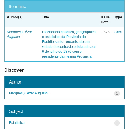
Item hits:
Author(s)
Title
Issue
Type
Date
Marques, Cézar
Diccionario historico, geographico
1878
Livro
Augusto
e estatistico da Provincia do
Espirito santo : organisado em
virtude do contracto celebrado aos
6 de julho de 1876 com o
presidente da mesma Província.
Discover
Author
Marques, Cézar Augusto
1
Subject
Estatística
1