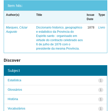
Item hits:
Author(s)
Title
Issue
Type
Date
Marques, Cézar
Diccionario historico, geographico
1878
Livro
Augusto
e estatistico da Provincia do
Espirito santo : organisado em
virtude do contracto celebrado aos
6 de julho de 1876 com o
presidente da mesma Província.
Discover
Subject
Estatística
1
Glossários
1
História
1
Vocabulários
1