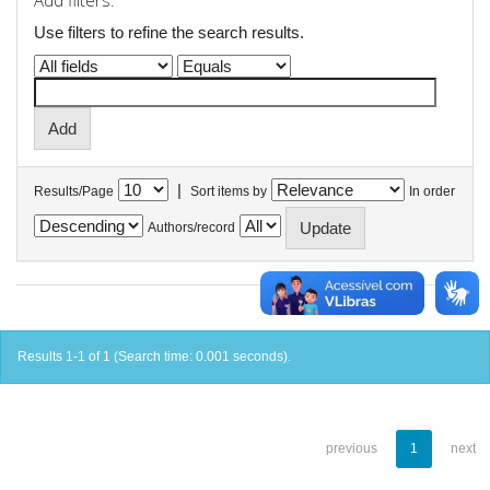
Add filters:
Use filters to refine the search results.
|
Results/Page
Sort items by
In order
Authors/record
Results 1-1 of 1 (Search time: 0.001 seconds).
previous
1
next