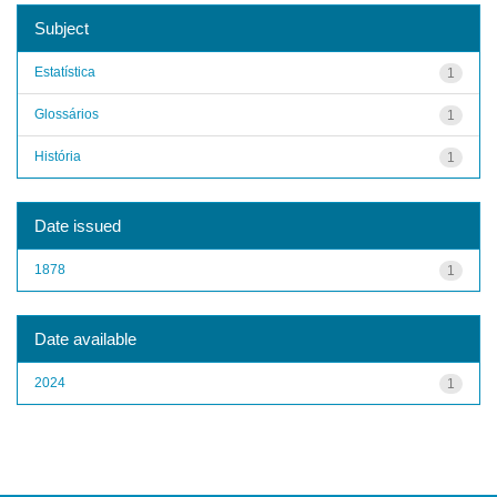
Subject
Estatística
1
Glossários
1
História
1
Date issued
1878
1
Date available
2024
1