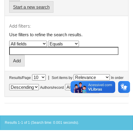
Start a new search
Add filters:
Use filters to refine the search results.
|
Results/Page
Sort items by
In order
Authors/record
Results 1-1 of 1 (Search time: 0.001 seconds).