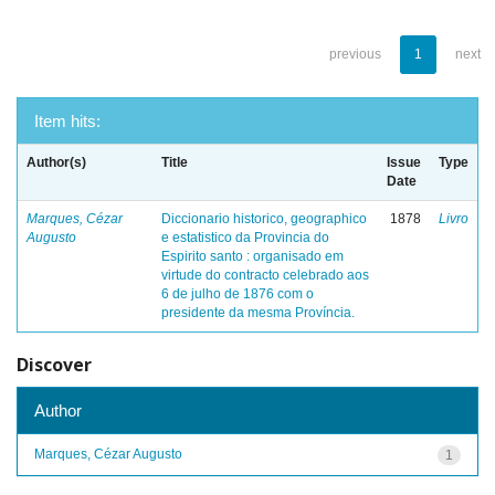
previous
1
next
Item hits:
Author(s)
Title
Issue
Type
Date
Marques, Cézar
Diccionario historico, geographico
1878
Livro
Augusto
e estatistico da Provincia do
Espirito santo : organisado em
virtude do contracto celebrado aos
6 de julho de 1876 com o
presidente da mesma Província.
Discover
Author
Marques, Cézar Augusto
1