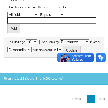
Add filters:
Use filters to refine the search results.
|
Results/Page
Sort items by
In order
Authors/record
Results 1-1 of 1 (Search time: 0.001 seconds).
previous
1
next