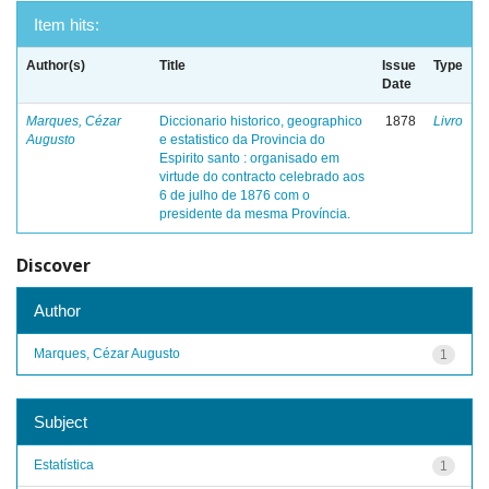
Item hits:
Author(s)
Title
Issue
Type
Date
Marques, Cézar
Diccionario historico, geographico
1878
Livro
Augusto
e estatistico da Provincia do
Espirito santo : organisado em
virtude do contracto celebrado aos
6 de julho de 1876 com o
presidente da mesma Província.
Discover
Author
Marques, Cézar Augusto
1
Subject
Estatística
1