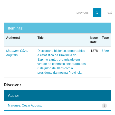
previous
1
next
Item hits:
Author(s)
Title
Issue
Type
Date
Marques, Cézar
Diccionario historico, geographico
1878
Livro
Augusto
e estatistico da Provincia do
Espirito santo : organisado em
virtude do contracto celebrado aos
6 de julho de 1876 com o
presidente da mesma Província.
Discover
Author
Marques, Cézar Augusto
1