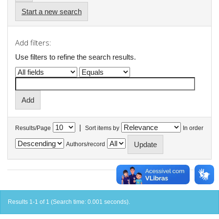
Start a new search
Add filters:
Use filters to refine the search results.
|
Results/Page
Sort items by
In order
Authors/record
Results 1-1 of 1 (Search time: 0.001 seconds).