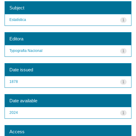
Subject
Estatística
1
Editora
Typografia Nacional
1
Date issued
1878
1
Date available
2024
1
Access