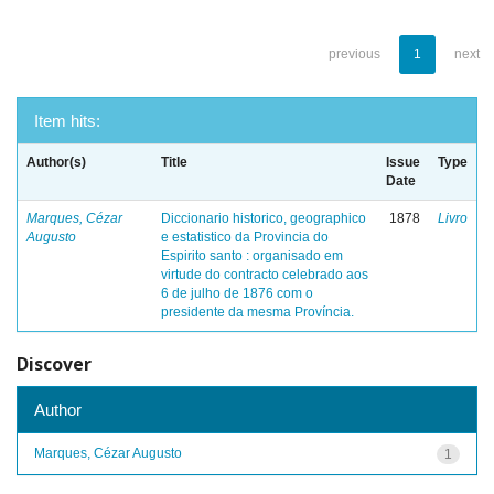
previous
1
next
Item hits:
Author(s)
Title
Issue
Type
Date
Marques, Cézar
Diccionario historico, geographico
1878
Livro
Augusto
e estatistico da Provincia do
Espirito santo : organisado em
virtude do contracto celebrado aos
6 de julho de 1876 com o
presidente da mesma Província.
Discover
Author
Marques, Cézar Augusto
1