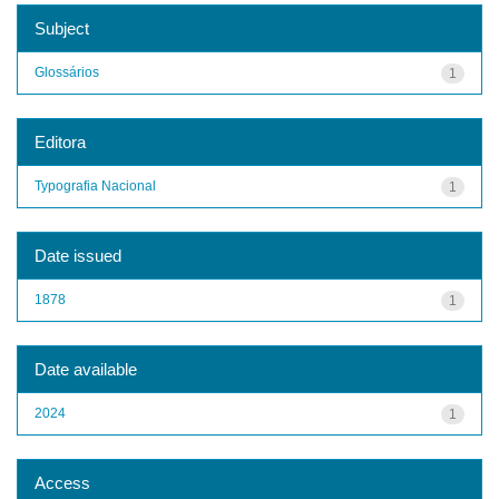
Subject
Glossários
1
Editora
Typografia Nacional
1
Date issued
1878
1
Date available
2024
1
Access