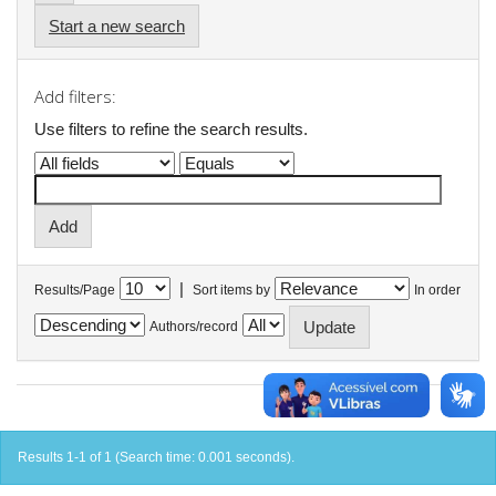
Start a new search
Add filters:
Use filters to refine the search results.
|
Results/Page
Sort items by
In order
Authors/record
Results 1-1 of 1 (Search time: 0.001 seconds).