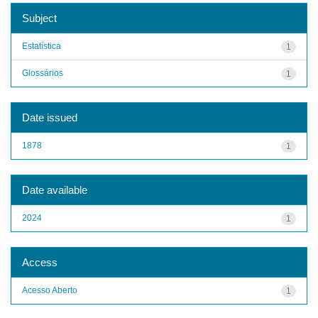
Subject
Estatística
1
Glossários
1
Date issued
1878
1
Date available
2024
1
Access
Acesso Aberto
1