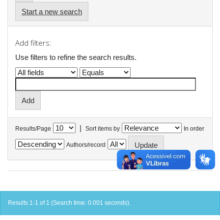
Start a new search
Add filters:
Use filters to refine the search results.
|
Results/Page
Sort items by
In order
Authors/record
Results 1-1 of 1 (Search time: 0.001 seconds).