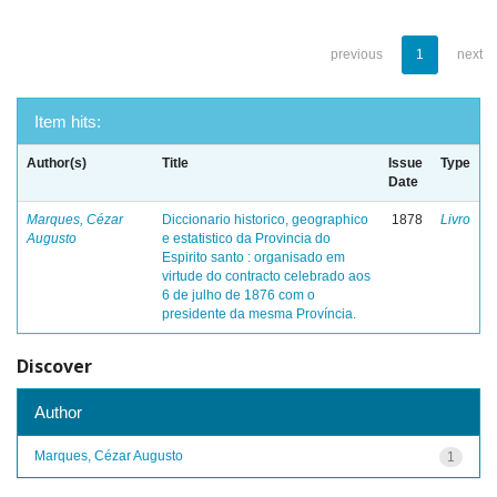
previous
1
next
Item hits:
Author(s)
Title
Issue
Type
Date
Marques, Cézar
Diccionario historico, geographico
1878
Livro
Augusto
e estatistico da Provincia do
Espirito santo : organisado em
virtude do contracto celebrado aos
6 de julho de 1876 com o
presidente da mesma Província.
Discover
Author
Marques, Cézar Augusto
1