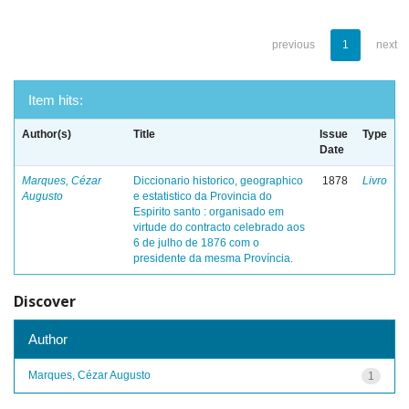
previous
1
next
Item hits:
Author(s)
Title
Issue
Type
Date
Marques, Cézar
Diccionario historico, geographico
1878
Livro
Augusto
e estatistico da Provincia do
Espirito santo : organisado em
virtude do contracto celebrado aos
6 de julho de 1876 com o
presidente da mesma Província.
Discover
Author
Marques, Cézar Augusto
1