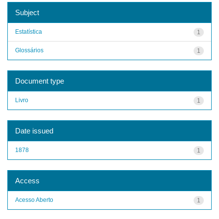
Subject
Estatística
1
Glossários
1
Document type
Livro
1
Date issued
1878
1
Access
Acesso Aberto
1