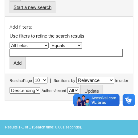
Start a new search
Add filters:
Use filters to refine the search results.
|
Results/Page
Sort items by
In order
Authors/record
Results 1-1 of 1 (Search time: 0.001 seconds).