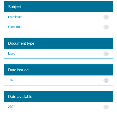
Subject
Estatística
1
Glossários
1
Document type
Livro
1
Date issued
1878
1
Date available
2024
1