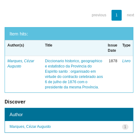
previous
1
next
Item hits:
Author(s)
Title
Issue
Type
Date
Marques, Cézar
Diccionario historico, geographico
1878
Livro
Augusto
e estatistico da Provincia do
Espirito santo : organisado em
virtude do contracto celebrado aos
6 de julho de 1876 com o
presidente da mesma Província.
Discover
Author
Marques, Cézar Augusto
1