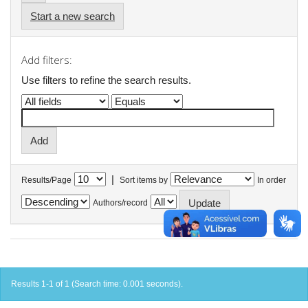
Start a new search
Add filters:
Use filters to refine the search results.
|
Results/Page
Sort items by
In order
Authors/record
Results 1-1 of 1 (Search time: 0.001 seconds).