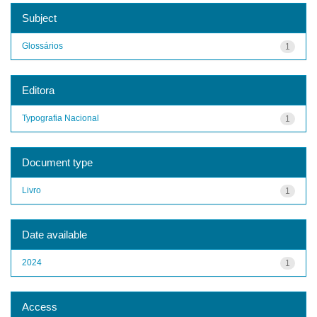
Subject
Glossários
1
Editora
Typografia Nacional
1
Document type
Livro
1
Date available
2024
1
Access