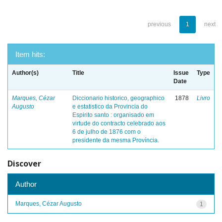
previous
1
next
Item hits:
Author(s)
Title
Issue
Type
Date
Marques, Cézar
Diccionario historico, geographico
1878
Livro
Augusto
e estatistico da Provincia do
Espirito santo : organisado em
virtude do contracto celebrado aos
6 de julho de 1876 com o
presidente da mesma Província.
Discover
Author
Marques, Cézar Augusto
1