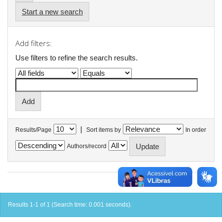
Start a new search
Add filters:
Use filters to refine the search results.
|
Results/Page
Sort items by
In order
Authors/record
Results 1-1 of 1 (Search time: 0.001 seconds).