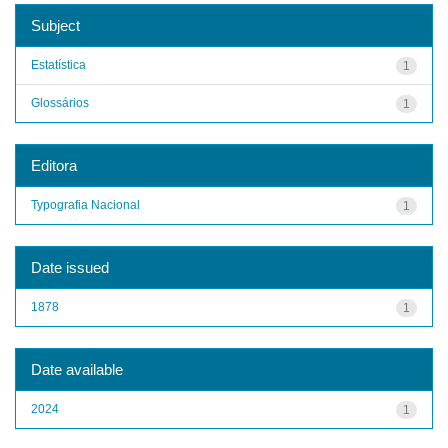
Subject
Estatística
1
Glossários
1
Editora
Typografia Nacional
1
Date issued
1878
1
Date available
2024
1