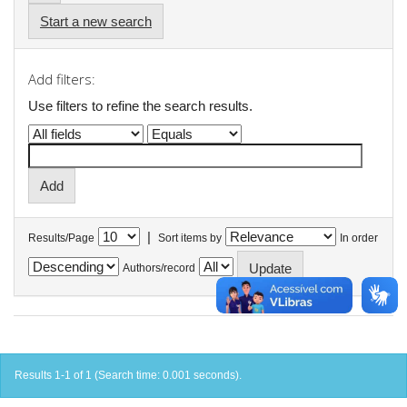
Start a new search
Add filters:
Use filters to refine the search results.
|
Results/Page
Sort items by
In order
Authors/record
Results 1-1 of 1 (Search time: 0.001 seconds).