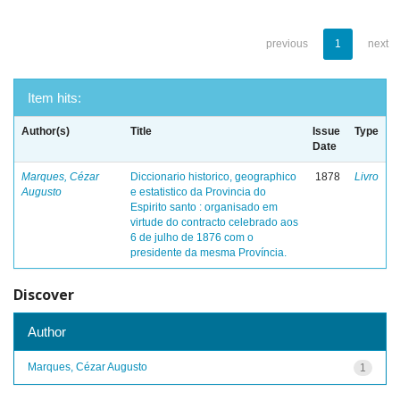
previous
1
next
Item hits:
Author(s)
Title
Issue
Type
Date
Marques, Cézar
Diccionario historico, geographico
1878
Livro
Augusto
e estatistico da Provincia do
Espirito santo : organisado em
virtude do contracto celebrado aos
6 de julho de 1876 com o
presidente da mesma Província.
Discover
Author
Marques, Cézar Augusto
1