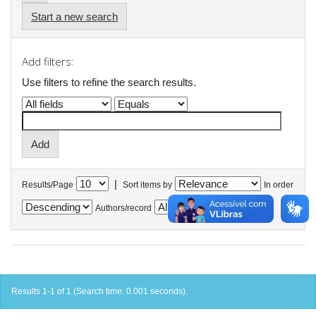
Start a new search
Add filters:
Use filters to refine the search results.
|
Results/Page
Sort items by
In order
Authors/record
Results 1-1 of 1 (Search time: 0.001 seconds).