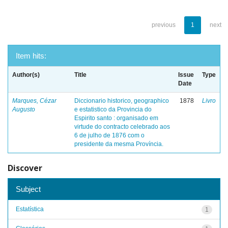
previous
1
next
Item hits:
Author(s)
Title
Issue
Type
Date
Marques, Cézar
Diccionario historico, geographico
1878
Livro
Augusto
e estatistico da Provincia do
Espirito santo : organisado em
virtude do contracto celebrado aos
6 de julho de 1876 com o
presidente da mesma Província.
Discover
Subject
Estatística
1