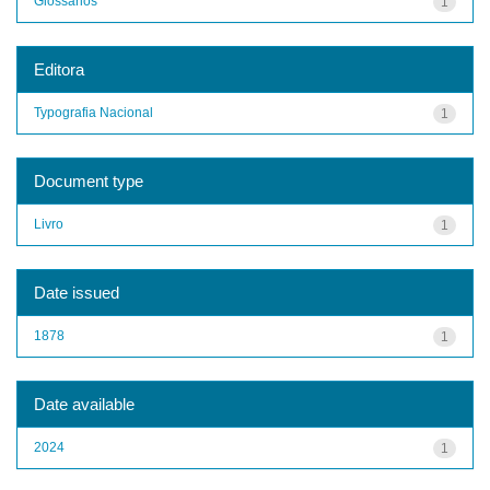
Glossários
1
Editora
Typografia Nacional
1
Document type
Livro
1
Date issued
1878
1
Date available
2024
1