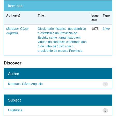
Item hits:
Author(s)
Title
Issue
Type
Date
Marques, Cézar
Diccionario historico, geographico
1878
Livro
Augusto
e estatistico da Provincia do
Espirito santo : organisado em
virtude do contracto celebrado aos
6 de julho de 1876 com o
presidente da mesma Província.
Discover
Author
Marques, Cézar Augusto
1
Subject
Estatística
1