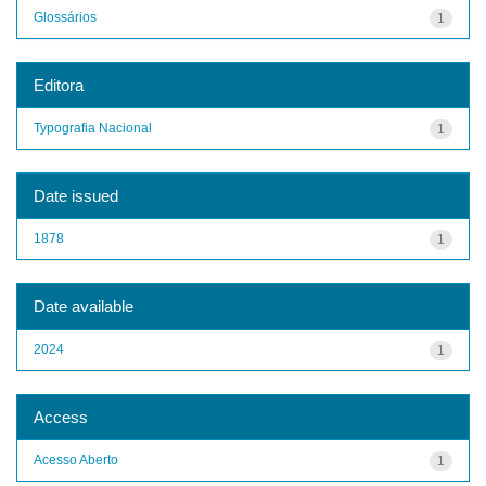
Glossários
1
Editora
Typografia Nacional
1
Date issued
1878
1
Date available
2024
1
Access
Acesso Aberto
1