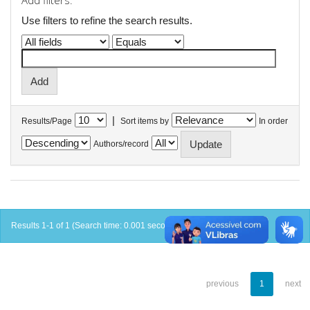
Add filters:
Use filters to refine the search results.
|
Results/Page
Sort items by
In order
Authors/record
Results 1-1 of 1 (Search time: 0.001 seconds).
previous
1
next