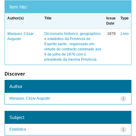
Item hits:
Author(s)
Title
Issue
Type
Date
Marques, Cézar
Diccionario historico, geographico
1878
Livro
Augusto
e estatistico da Provincia do
Espirito santo : organisado em
virtude do contracto celebrado aos
6 de julho de 1876 com o
presidente da mesma Província.
Discover
Author
Marques, Cézar Augusto
1
Subject
Estatística
1