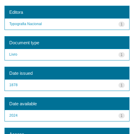
Editora
Typografia Nacional
1
Document type
Livro
1
Date issued
1878
1
Date available
2024
1