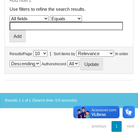
Add filters:
Use filters to refine the search results.
|
Results/Page
Sort items by
In order
Authors/record
Results 1-1 of 1 (Search time: 0.0 seconds).
previous
1
next