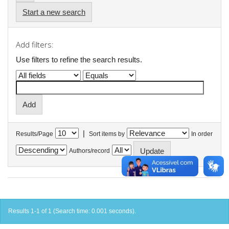
Start a new search
Add filters:
Use filters to refine the search results.
|
Results/Page
Sort items by
In order
Authors/record
Results 1-1 of 1 (Search time: 0.001 seconds).