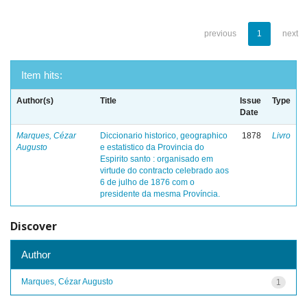
previous
1
next
Item hits:
Author(s)
Title
Issue
Type
Date
Marques, Cézar
Diccionario historico, geographico
1878
Livro
Augusto
e estatistico da Provincia do
Espirito santo : organisado em
virtude do contracto celebrado aos
6 de julho de 1876 com o
presidente da mesma Província.
Discover
Author
Marques, Cézar Augusto
1