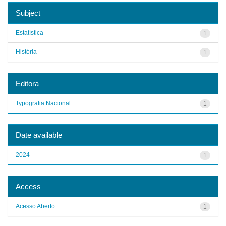
Subject
Estatística
1
História
1
Editora
Typografia Nacional
1
Date available
2024
1
Access
Acesso Aberto
1