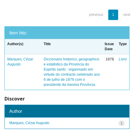
previous
1
next
Item hits:
Author(s)
Title
Issue
Type
Date
Marques, Cézar
Diccionario historico, geographico
1878
Livro
Augusto
e estatistico da Provincia do
Espirito santo : organisado em
virtude do contracto celebrado aos
6 de julho de 1876 com o
presidente da mesma Província.
Discover
Author
Marques, Cézar Augusto
1