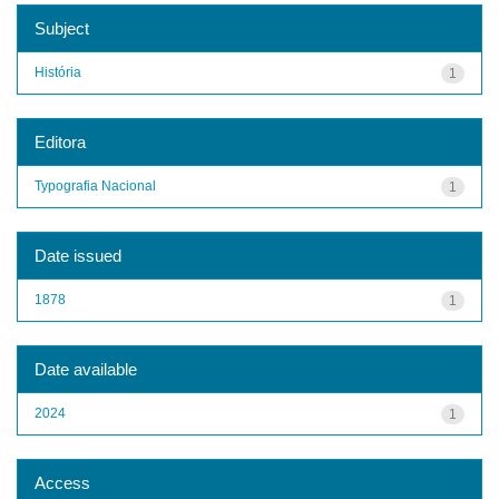
Subject
História
1
Editora
Typografia Nacional
1
Date issued
1878
1
Date available
2024
1
Access