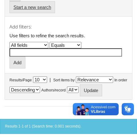
Start a new search
Add filters:
Use filters to refine the search results.
|
Results/Page
Sort items by
In order
Authors/record
Results 1-1 of 1 (Search time: 0.001 seconds).