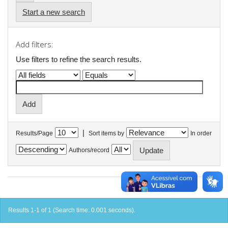
Start a new search
Add filters:
Use filters to refine the search results.
|
Results/Page
Sort items by
In order
Authors/record
Results 1-1 of 1 (Search time: 0.001 seconds).