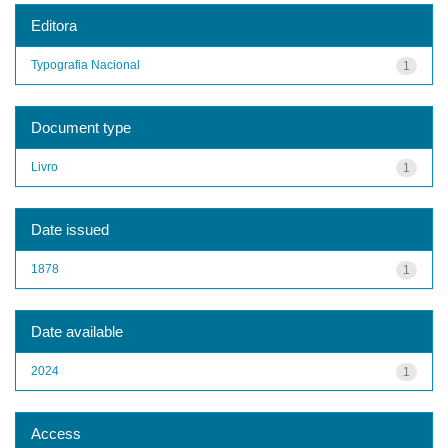
Editora
Typografia Nacional
1
Document type
Livro
1
Date issued
1878
1
Date available
2024
1
Access