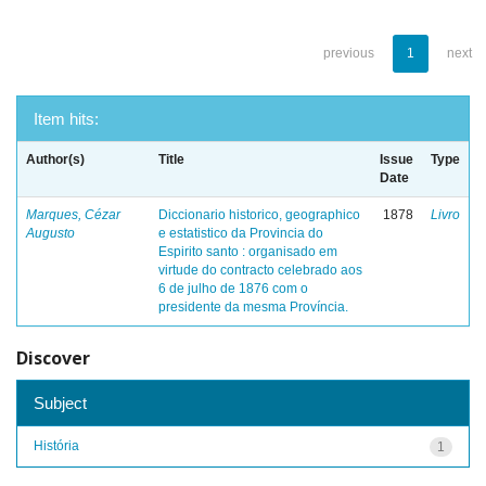
previous
1
next
Item hits:
Author(s)
Title
Issue
Type
Date
Marques, Cézar
Diccionario historico, geographico
1878
Livro
Augusto
e estatistico da Provincia do
Espirito santo : organisado em
virtude do contracto celebrado aos
6 de julho de 1876 com o
presidente da mesma Província.
Discover
Subject
História
1