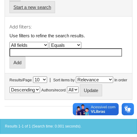
Start a new search
Add filters:
Use filters to refine the search results.
|
Results/Page
Sort items by
In order
Authors/record
Results 1-1 of 1 (Search time: 0.001 seconds).