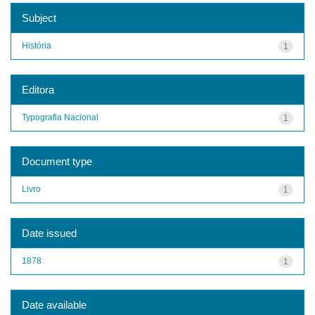
Subject
História
1
Editora
Typografia Nacional
1
Document type
Livro
1
Date issued
1878
1
Date available