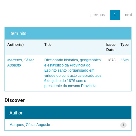
previous
1
next
Item hits:
Author(s)
Title
Issue
Type
Date
Marques, Cézar
Diccionario historico, geographico
1878
Livro
Augusto
e estatistico da Provincia do
Espirito santo : organisado em
virtude do contracto celebrado aos
6 de julho de 1876 com o
presidente da mesma Província.
Discover
Author
Marques, Cézar Augusto
1