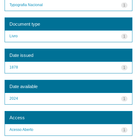
Typografia Nacional
1
Document type
Livro
1
Date issued
1878
1
Date available
2024
1
Access
Acesso Aberto
1