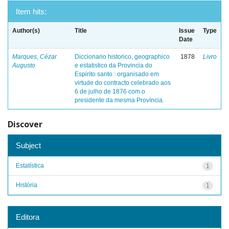
Item hits:
Author(s)
Title
Issue
Type
Date
Marques, Cézar
Diccionario historico, geographico
1878
Livro
Augusto
e estatistico da Provincia do
Espirito santo : organisado em
virtude do contracto celebrado aos
6 de julho de 1876 com o
presidente da mesma Província.
Discover
Subject
Estatística
1
História
1
Editora