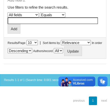
Add filters:
Use filters to refine the search results.
|
Results/Page
Sort items by
In order
Authors/record
Results 1-1 of 1 (Search time: 0.001 seconds).
previous
1
next