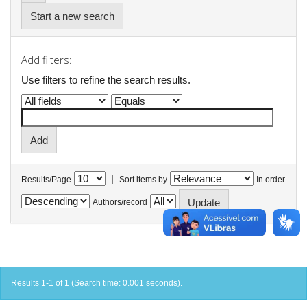
Start a new search
Add filters:
Use filters to refine the search results.
|
Results/Page
Sort items by
In order
Authors/record
Results 1-1 of 1 (Search time: 0.001 seconds).