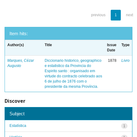
previous
1
next
Item hits:
Author(s)
Title
Issue
Type
Date
Marques, Cézar
Diccionario historico, geographico
1878
Livro
Augusto
e estatistico da Provincia do
Espirito santo : organisado em
virtude do contracto celebrado aos
6 de julho de 1876 com o
presidente da mesma Província.
Discover
Subject
Estatística
1