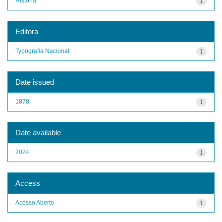
História
1
Editora
Typografia Nacional
1
Date issued
1878
1
Date available
2024
1
Access
Acesso Aberto
1