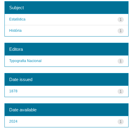
Subject
Estatística
1
História
1
Editora
Typografia Nacional
1
Date issued
1878
1
Date available
2024
1