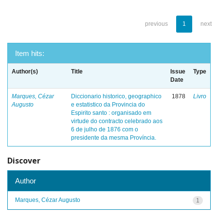
previous
1
next
Item hits:
Author(s)
Title
Issue
Type
Date
Marques, Cézar
Diccionario historico, geographico
1878
Livro
Augusto
e estatistico da Provincia do
Espirito santo : organisado em
virtude do contracto celebrado aos
6 de julho de 1876 com o
presidente da mesma Província.
Discover
Author
Marques, Cézar Augusto
1