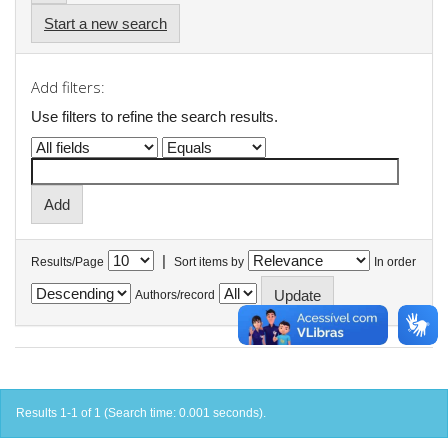
Start a new search
Add filters:
Use filters to refine the search results.
|
Results/Page
Sort items by
In order
Authors/record
Results 1-1 of 1 (Search time: 0.001 seconds).