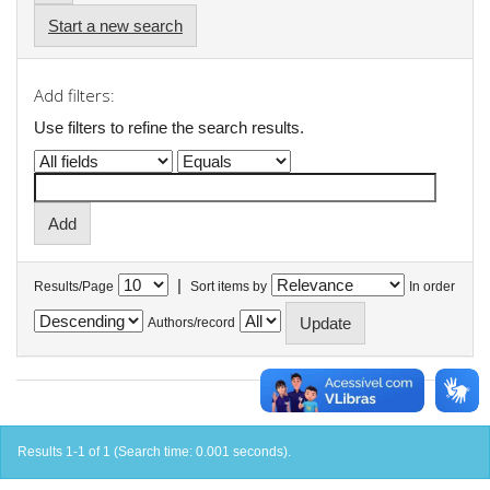
Start a new search
Add filters:
Use filters to refine the search results.
|
Results/Page
Sort items by
In order
Authors/record
Results 1-1 of 1 (Search time: 0.001 seconds).