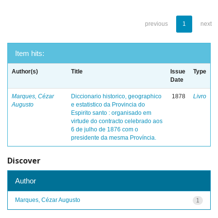
previous
1
next
Item hits:
Author(s)
Title
Issue
Type
Date
Marques, Cézar
Diccionario historico, geographico
1878
Livro
Augusto
e estatistico da Provincia do
Espirito santo : organisado em
virtude do contracto celebrado aos
6 de julho de 1876 com o
presidente da mesma Província.
Discover
Author
Marques, Cézar Augusto
1