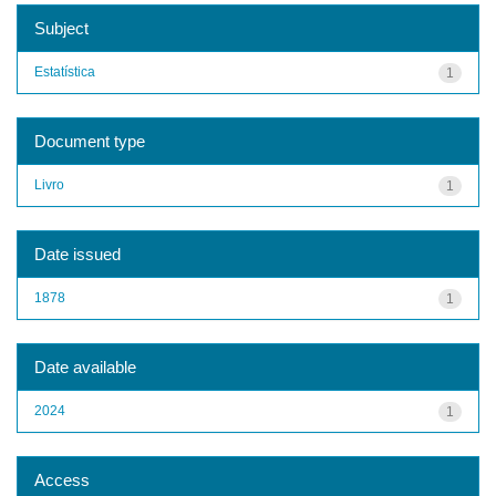
Subject
Estatística
1
Document type
Livro
1
Date issued
1878
1
Date available
2024
1
Access