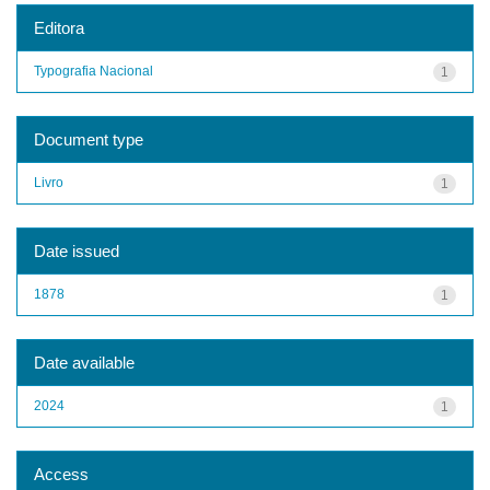
Editora
Typografia Nacional
1
Document type
Livro
1
Date issued
1878
1
Date available
2024
1
Access