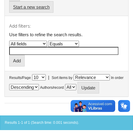
Start a new search
Add filters:
Use filters to refine the search results.
|
Results/Page
Sort items by
In order
Authors/record
Results 1-1 of 1 (Search time: 0.001 seconds).