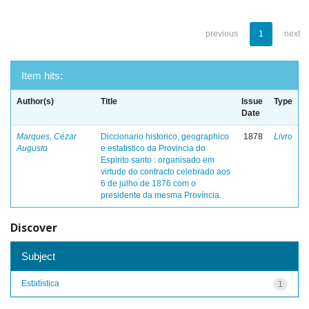
previous
1
next
Item hits:
Author(s)
Title
Issue
Type
Date
Marques, Cézar
Diccionario historico, geographico
1878
Livro
Augusto
e estatistico da Provincia do
Espirito santo : organisado em
virtude do contracto celebrado aos
6 de julho de 1876 com o
presidente da mesma Província.
Discover
Subject
Estatística
1