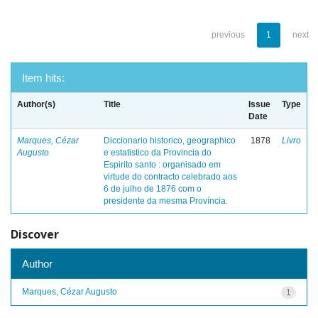
previous
1
next
Item hits:
Author(s)
Title
Issue
Type
Date
Marques, Cézar
Diccionario historico, geographico
1878
Livro
Augusto
e estatistico da Provincia do
Espirito santo : organisado em
virtude do contracto celebrado aos
6 de julho de 1876 com o
presidente da mesma Província.
Discover
Author
Marques, Cézar Augusto
1