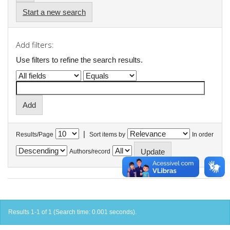
Start a new search
Add filters:
Use filters to refine the search results.
|
Results/Page
Sort items by
In order
Authors/record
Results 1-1 of 1 (Search time: 0.001 seconds).