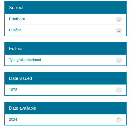
Subject
Estatística
1
História
1
Editora
Typografia Nacional
1
Date issued
1878
1
Date available
2024
1