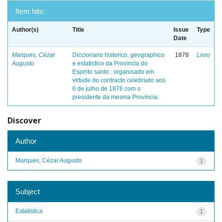
Item hits:
Author(s)
Title
Issue
Type
Date
Marques, Cézar
Diccionario historico, geographico
1878
Livro
Augusto
e estatistico da Provincia do
Espirito santo : organisado em
virtude do contracto celebrado aos
6 de julho de 1876 com o
presidente da mesma Província.
Discover
Author
Marques, Cézar Augusto
1
Subject
Estatística
1