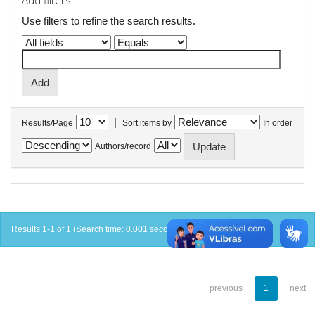
Add filters:
Use filters to refine the search results.
|
Results/Page
Sort items by
In order
Authors/record
Results 1-1 of 1 (Search time: 0.001 seconds).
previous
1
next