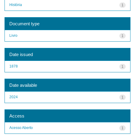
História
1
Document type
Livro
1
Date issued
1878
1
Date available
2024
1
Access
Acesso Aberto
1