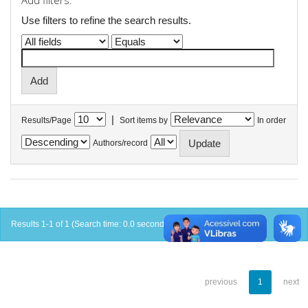
Add filters:
Use filters to refine the search results.
|
Results/Page
Sort items by
In order
Authors/record
Results 1-1 of 1 (Search time: 0.0 seconds).
previous
1
next