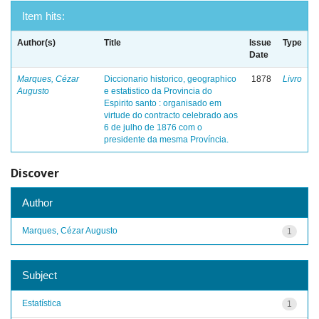
Item hits:
Author(s)
Title
Issue
Type
Date
Marques, Cézar
Diccionario historico, geographico
1878
Livro
Augusto
e estatistico da Provincia do
Espirito santo : organisado em
virtude do contracto celebrado aos
6 de julho de 1876 com o
presidente da mesma Província.
Discover
Author
Marques, Cézar Augusto
1
Subject
Estatística
1