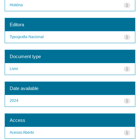
História
1
Editora
Typografia Nacional
1
Document type
Livro
1
Date available
2024
1
Access
Acesso Aberto
1