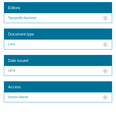
Editora
Typografia Nacional
1
Document type
Livro
1
Date issued
1878
1
Access
Acesso Aberto
1