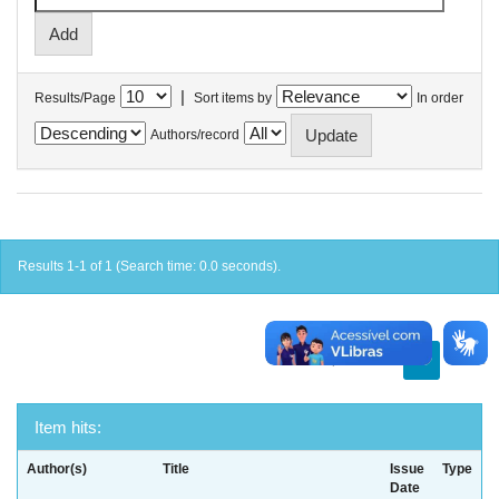
|
Results/Page
Sort items by
In order
Authors/record
Results 1-1 of 1 (Search time: 0.0 seconds).
previous
1
next
Item hits:
Author(s)
Title
Issue
Type
Date