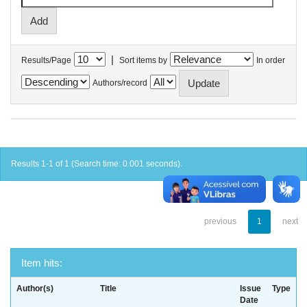
|
Results/Page
Sort items by
In order
Authors/record
Results 1-1 of 1 (Search time: 0.001 seconds).
previous
1
next
Item hits:
Author(s)
Title
Issue
Type
Date