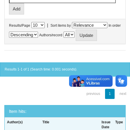
|
Results/Page
Sort items by
In order
Authors/record
Results 1-1 of 1 (Search time: 0.001 seconds).
previous
1
next
Item hits:
Author(s)
Title
Issue
Type
Date