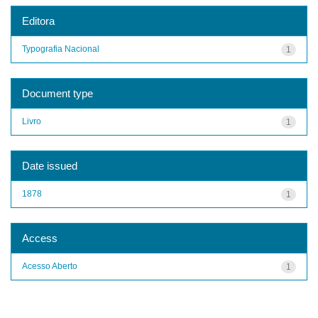
Editora
Typografia Nacional
1
Document type
Livro
1
Date issued
1878
1
Access
Acesso Aberto
1