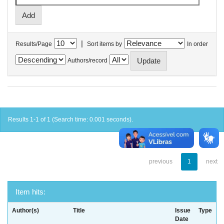
|
Results/Page
Sort items by
In order
Authors/record
Results 1-1 of 1 (Search time: 0.001 seconds).
previous
1
next
Item hits:
Author(s)
Title
Issue
Type
Date