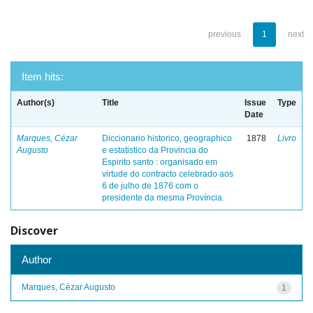
previous
1
next
Item hits:
Author(s)
Title
Issue
Type
Date
Marques, Cézar
Diccionario historico, geographico
1878
Livro
Augusto
e estatistico da Provincia do
Espirito santo : organisado em
virtude do contracto celebrado aos
6 de julho de 1876 com o
presidente da mesma Província.
Discover
Author
Marques, Cézar Augusto
1