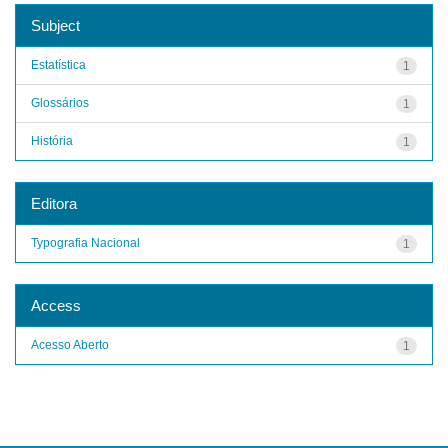
Subject
Estatística
1
Glossários
1
História
1
Editora
Typografia Nacional
1
Access
Acesso Aberto
1