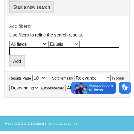
Start a new search
Add filters:
Use filters to refine the search results.
|
Results/Page
Sort items by
In order
Authors/record
Results 1-1 of 1 (Search time: 0.001 seconds).