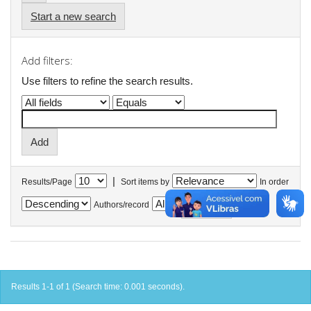
Start a new search
Add filters:
Use filters to refine the search results.
|
Results/Page
Sort items by
In order
Authors/record
Results 1-1 of 1 (Search time: 0.001 seconds).