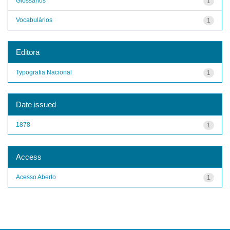
Glossários
1
Vocabulários
1
Editora
Typografia Nacional
1
Date issued
1878
1
Access
Acesso Aberto
1