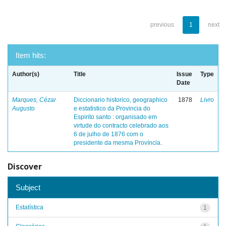
previous
1
next
Item hits:
Author(s)
Title
Issue
Type
Date
Marques, Cézar
Diccionario historico, geographico
1878
Livro
Augusto
e estatistico da Provincia do
Espirito santo : organisado em
virtude do contracto celebrado aos
6 de julho de 1876 com o
presidente da mesma Província.
Discover
Subject
Estatística
1