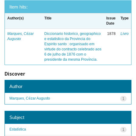
Item hits:
Author(s)
Title
Issue
Type
Date
Marques, Cézar
Diccionario historico, geographico
1878
Livro
Augusto
e estatistico da Provincia do
Espirito santo : organisado em
virtude do contracto celebrado aos
6 de julho de 1876 com o
presidente da mesma Província.
Discover
Author
Marques, Cézar Augusto
1
Subject
Estatística
1