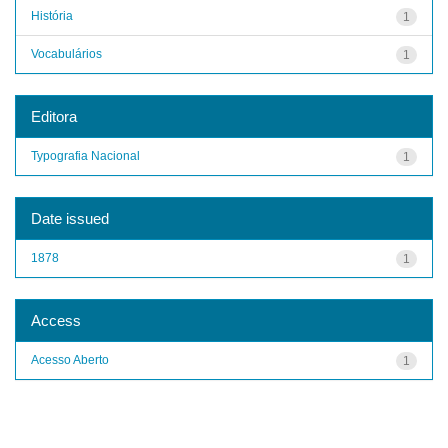
História
1
Vocabulários
1
Editora
Typografia Nacional
1
Date issued
1878
1
Access
Acesso Aberto
1