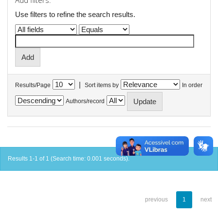
Add filters:
Use filters to refine the search results.
|
Results/Page
Sort items by
In order
Authors/record
Results 1-1 of 1 (Search time: 0.001 seconds).
previous
1
next