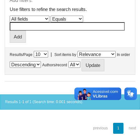
Add filters:
Use filters to refine the search results.
|
Results/Page
Sort items by
In order
Authors/record
Results 1-1 of 1 (Search time: 0.001 seconds).
previous
1
next