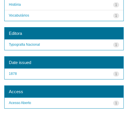
História
1
Vocabulários
1
Editora
Typografia Nacional
1
Date issued
1878
1
Access
Acesso Aberto
1