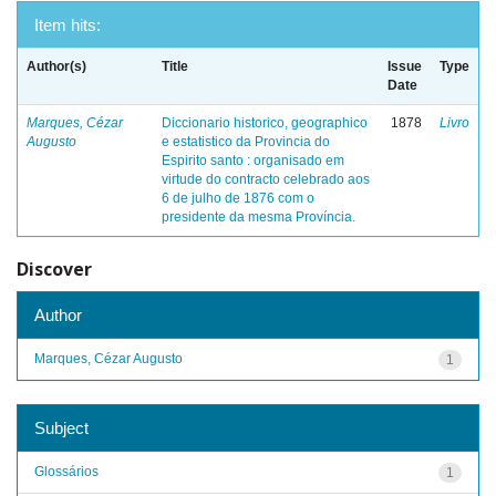
Item hits:
Author(s)
Title
Issue
Type
Date
Marques, Cézar
Diccionario historico, geographico
1878
Livro
Augusto
e estatistico da Provincia do
Espirito santo : organisado em
virtude do contracto celebrado aos
6 de julho de 1876 com o
presidente da mesma Província.
Discover
Author
Marques, Cézar Augusto
1
Subject
Glossários
1